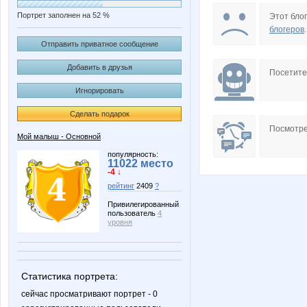
Портрет заполнен на 52 %
Этот блог
блогеров
.
Отправить приватное сообщение
Добавить в друзья
Посетит
Игнорировать
Сделать подарок
Посмотре
Мой малыш - Основной
популярность:
11022 место
-4 ↓
рейтинг
2409
?
Привилегированный
пользователь
4
уровня
Статистика портрета:
сейчас просматривают портрет - 0